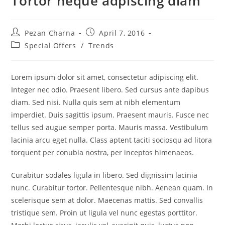
Tortor neque adpiscing diam
Post
Post
Pezan Charna
April 7, 2016
author:
published:
Post
Special Offers
/
Trends
category:
Lorem ipsum dolor sit amet, consectetur adipiscing elit.
Integer nec odio. Praesent libero. Sed cursus ante dapibus
diam. Sed nisi. Nulla quis sem at nibh elementum
imperdiet. Duis sagittis ipsum. Praesent mauris. Fusce nec
tellus sed augue semper porta. Mauris massa. Vestibulum
lacinia arcu eget nulla. Class aptent taciti sociosqu ad litora
torquent per conubia nostra, per inceptos himenaeos.
Curabitur sodales ligula in libero. Sed dignissim lacinia
nunc. Curabitur tortor. Pellentesque nibh. Aenean quam. In
scelerisque sem at dolor. Maecenas mattis. Sed convallis
tristique sem. Proin ut ligula vel nunc egestas porttitor.