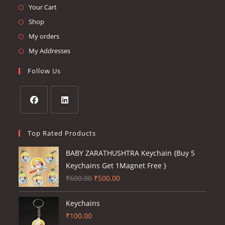
in
Opens
Your Cart
a
in
Opens
Shop
new
a
in
Opens
My orders
tab
new
a
in
Opens
My Addresses
tab
new
a
in
Follow Us
tab
new
a
tab
new
tab
Opens
Opens
in
in
Top Rated Products
a
a
BABY ZARATHUSHTRA Keychain {Buy 5
new
new
Keychains Get 1Magnet Free }
tab
tab
Original
Current
₹
600.00
₹
500.00
price
price
was:
is:
Keychains
₹600.00.
₹500.00.
₹
100.00