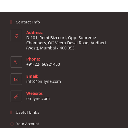
Contact Info
Address:
D-101, Remi Bizcourt, Opp. Supreme
Chambers, Off Veera Desai Road, Andheri
(West), Mumbai - 400 053.
Phone:
+91-22- 66921450
Email:
Opens
info@on-lyne.com
in
your
Website:
application
on-lyne.com
Useful Links
Opens
Your Account